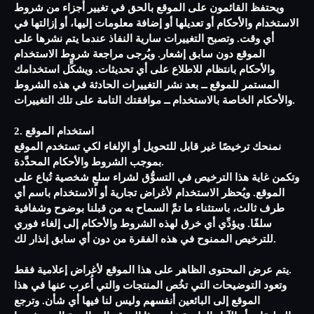
ويحتفظ القائمون على الموقع بالحق في تغيير أجزاء من شروط
الاستخدام والأحكام أو تعديلها أو إضافة معلومات إليها، أو إزالتها في
أي وقت. وتصبح التغييرات سارية النفاذ عندما يتم نشرها على
الموقع دون سابق إشعار. ويُرجى مراجعة شروط الاستخدام
والأحكام بانتظام للاطلاع على أي تحديثات. ويشكِّل استخدامك
المستمر للموقع ــ بعد نشر التغييرات الحادثة في هذه الشروط
والأحكام الخاصة بالاستخدام ــ موافقتك التامة على تلك التغييرات.
2. استخدام الموقع
نمنحك ترخيصًا غير قابل للتحويل أو الإلغاء لكي تستخدم الموقع
بموجب الشروط والأحكام المحدَّدة.
وتكمن غاية هذا الترخيص في التسوُّق لشراء سلعٍ شخصية تُباع على
الموقع. ويُحظر الاستخدام لأغراض تجارية أو الاستخدام باسم أي
طرف ثالث، باستثناء ما تمَّ السماح به من قبلنا بوضوح وشفافية
سلفًا. ويؤدِّي أي خرق لهذه الشروط والأحكام إلى إلغاء فوري
للترخيص الممنوح في هذه الفقرة من دون أي سابق إنذار لك.
يتم عرض المحتوى الظاهر على هذا الموقع لأغراض إعلامية فقط.
وتعود التوضيحات التي تخُص المنتجات والتي أُعرب عنها في هذا
الموقع إلى البائعين أنفسهم وليس لنا فيها أي شأن. وترجع