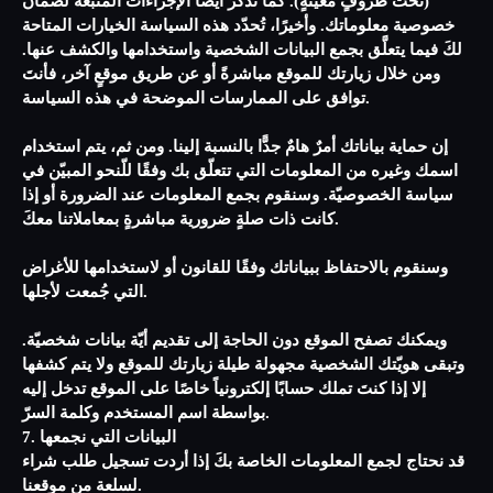
(تحت ظروفٍ معينةٍ). كما تذكرُ أيضًا الإجراءات المتبعة لضمان
خصوصية معلوماتك. وأخيرًا، تُحدّد هذه السياسة الخيارات المتاحة
لكَ فيما يتعلَّق بجمع البيانات الشخصية واستخدامها والكشف عنها.
ومن خلال زيارتك للموقع مباشرةً أو عن طريق موقعٍ آخر، فأنتَ
توافق على الممارسات الموضحة في هذه السياسة.
إن حماية بياناتك أمرٌ هامٌ جدًّا بالنسبة إلينا. ومن ثم، يتم استخدام
اسمك وغيره من المعلومات التي تتعلّق بك وفقًا للّنحو المبيّن في
سياسة الخصوصيّة. وسنقوم بجمع المعلومات عند الضرورة أو إذا
كانت ذات صلةٍ ضرورية مباشرةٍ بمعاملاتنا معكَ.
وسنقوم بالاحتفاظ ببياناتك وفقًا للقانون أو لاستخدامها للأغراض
التي جُمعت لأجلها.
ويمكنك تصفح الموقع دون الحاجة إلى تقديم أيّة بيانات شخصيّة.
وتبقى هويّتك الشخصية مجهولة طيلة زيارتك للموقع ولا يتم كشفها
إلا إذا كنتَ تملك حسابًا إلكترونياً خاصًا على الموقع تدخل إليه
بواسطة اسم المستخدم وكلمة السرّ.
7. البيانات التي نجمعها
قد نحتاج لجمع المعلومات الخاصة بكَ إذا أردت تسجيل طلب شراء
لسلعة من موقعنا.