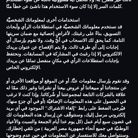
ثالث غير مصرَّح به. ولا نتحمَّل أية مسؤولية ناتجة عن سوء استخدام
كلمات السر إلا إذا كان سوء الاستخدام هذا ناشئ عن خطأ منّا.
استخدامات أخرى لمعلوماتك الشخصيَّة
قد نستخدم معلوماتك الشخصيَّة في استطلاعات الرأي وأبحاث
التسويق، بناءً على رغبتك، لأغراضٍ إحصائية مع ضمان سريتها
التامة، كما يحق لك الانسحاب في أيّ وقت. ولا نقوم بإرسال أي
إجابات إلى أي طرف ثالث. ولا يتم الإفصاح عن عنوان بريدك
الالكتروني إلا إذا رغبتَ في المشاركة في المسابقات. ونحتفظ
بإجابات استطلاعات الرأي في مكانٍ منفصل تمامًا عن بريدك
الإلكتروني الخاص.
وقد نقوم بإرسال معلومات عنَّا، أو عن الموقع أو مواقعنا الأخرى أو
عن منتجاتنا أو مبيعاتنا أو عروض بيعنا أو نشراتنا وغير ذلك ممّا له
علاقة بالشركات التابعة لمجموعتنا أو شُركائنا. وإذا كنت لا ترغب
في الحصول على هذه المعلومات الإضافيّة (أو في أي جزءٍ منها)،
فيُرجى الضغط على رابط "إلغاء الاشتراك" الموجود في أي بريد
إلكتروني مرسل إليك، وسنتوقّف عن إرسال هذه المعلومات لك
في غضون سبع أيام عمل (كل يوم عدا أيام الجمعة والسبت والأعياد
الوطنيّة في جميع أنحاء جمهورية مصر العربية ) من تلقي إخطارك.
وسنتواصل معك للاستفسار عن المعلومات في حين عدم وضوحها.