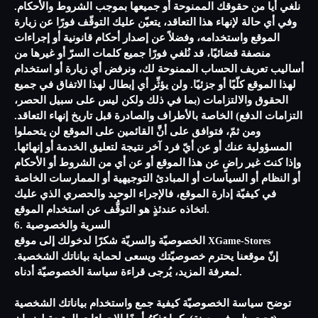
نلغي أيا من حقوقك الممنوحة أو جميعها بموجب الشروط والأحكام.
وفي أي حالة لإنهاء هذا التعاقد، يتعيّن عليك التوقّف فورًا عن زيارة
الموقع واستخدامه، وفضلاً عن إصدار أحكام قانونية أو إجراءات
منصفة قضائيًا، قد نُلغي فورًا جميع كلمات السرّ أو غيرها من
أساليب تعريف الحساب الممنوحة لك، ونرفض أي زيارة أو استخدام
لهذا الموقع كلّيًا أو جزئيًا. ولن يؤثِّر أي إبطال لهذا الاتفاق في جميع
الحقوق والالتزامات (بما في ذلك ولكن ليس على سبيل الحصر،
التزامات الدفع) الخاصة بالأطراف والصادرة قبل تاريخ إنهاء التعاقد.
ومن ثمّ، فتوافق على أنَّ القائمين على الموقع لن يتحملوا
المسؤولية عنك أو عن أيّ فرد آخر نتيجة لتعليق الخدمة أو إنهائها.
وإذا كنتَ غير راضٍ عن هذا الموقع أو عن أي من الشروط أو الأحكام
أو النظام أو السياسات أو المبادئ التوجيهية أو الممارسات الخاصة
في كيفيّة إدارة الموقع، فالإجراء الوحيد والحصري الذي عليك
اتخاذه عندئذٍ هو التوقُّف عن استخدام الموقع.
6. السرية والخصوصية
الخصوصيّة والسريّة شكرًا لدخولك إلى موقع
XGame-Stores
إنّ موقعنا يحترم خصوصيّتك ويسعى لحماية بياناتك الشخصية.
لمعرفة المزيد، يُرجى قراءة سياسة الخصوصيّة أدناه.
توضح سياسة الخصوصيّة كيفية جمع واستخدام بياناتك الشخصية