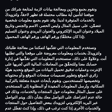
ونقوم بجمع وتخزين ومعالجة بيانات لازمة لمتابعة شرائك من
موقعنا لتأمين أية مطالب محتملة قد تظهر لاحقاً، ولتزويدكَ
بالخدمات المتوفرة لدينا. وقد نقوم بجمع معلومات شخصية
تتضمَّن، على سبيل المثال وليس الحصر، الاسم والجنس وتاريخ
الميلاد وعنوان البريد الإلكتروني والعنوان البريدي وعنوان التسليم
(إذا كان مختلفًا) ورقم الهاتف ورقم الهاتف المحمول.
ونستخدم المعلومات التي تقدِّمها لتمكننا من معالجة طلباتك
ولتزويدكَ بخدمات ومعلومات معروضة على موقعنا والتي تطلبها
أنت. وعلاوةً على ذلك، سنستخدم المعلومات التي تقدَّمها في إدارة
حسابك معنا وللتحقّقَ من المعاملات المالية التي تُجريها على
الإنترنت وعمليات تدقيق تحميل البيانات من الموقع وتحديد هويّة
زائري الموقع وتطوير تصميمات صفحات الموقع و/أو محتوياته
وتخصيصها للمستخدمين. ونقوم بأبحاث عديدة متعلقة بالتركيبة
السكانية، ونُرسل المعلومات المفيدة أو المطلوبة إلى المستخدم،
على سبيل المثال معلومات حول المنتجات والخدمات، وذلك في
حالة عدم اعتراضك على التواصل معك بشأن ذلك. ويتم التواصل
عبر البريد الإلكتروني لتزويدك ببعض التفاصيل حول المنتجات
والخدمات الأخرى إذا كنت ترغب في ذلك، وإذا كنتَ تفضّل عدم