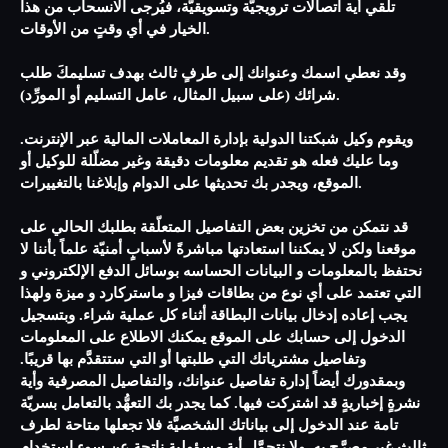
تلقي أية اتصالات ترويجيّة وتسويقيّة، فيُرجى الانسحاب من هذا
الخيار في أي وقتٍ من الأوقات.
وقد نعطي اسمك وعنوانك إلى طرفٍ ثالث بهدف تسليمكَ طلب
شرائك (على سبيل المثال، عامل التسليم أو المورِّد).
ويقوم وكيل شبكتنا الدولية بإدارة المعاملات المالية عبر الإنترنت.
وما عليك فعله هو تقديم معلومات دقيقة وغير مضلّلة للوكيل أو
الموقع، ويجدر بك تحديثها على الدوام وإبلاغنا بالتغييرات.
قد نتمكن من تخزين بعض التفاصيل المتعلّقة بطلبك الحالي على
موقعنا ولكن لا يمكننا استعادتها مباشرةً لأسبابٍ أمنيّة علماً بأننا لا
نحتفظ بالمعلومات و البيانات الحساسه بوسائل الدفع الإلكتروني و
التي تعتمد على أي نوع من بطاقات فيزا و ماستركارد و ميزة ولهذا
يجب إعاده إدخال بيانات البطاقة أثناء كل عملية شراء. وبتسجيل
الدخول إلى حسابك على الموقع يمكنك الاطلاع على المعلومات
وتفاصيل مشترياتك التي طلبتها أو التي ستتقدَّم بها قريبًا.
وبمقدورك أيضاً إدارة تفاصيل عنوانك، والتفاصيل المصرفية وأية
نشرةٍ إخباريةٍ قد اشتركت فيها. كما يجدر بك التعهُّد بالتعامل بسريّة
تامة عند الدخول إلى بياناتك الشخصيَّة فلا تجعلها متاحة لطرف