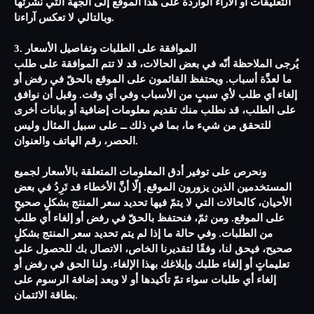
التعليقات أو الآراء الواردة على هذا الموقع إلى الجهة التي نشرتها
وبالتالي لا تعكس آراءنا.
3. الموافقة على الطلبات وتفاصيل الأسعار
يُرجى الملاحظة أنّه في بعض الحالات، قد لا تتم الموافقة على طلب
ما لعدَّة أسباب. ويحتفظ القائمون على الموقع بالحقّ في رفض أو
إلغاء أي طلب لأي سببٍ من الأسباب وفي أي وقت. وقبل أن نوافق
على الطلب، قد نطلب منك تقديم معلومات إضافية أو بيانات أخرى
للتحقق من شيء ما، بما في ذلك ــ على سبيل المثال وليس
الحصر، رقم الهاتف والعنوان.
ونحرص على توفير أدق المعلومات المتعلقة بالأسعار لجميع
المستخدمين الذين يزورون الموقع. إلّا أنَّ الأخطاء قد تَرِدُ في بعض
الأحيان، كالحالات التي لا يتمّ فيها تحديد سعر المنتج بشكلٍ صحيحٍ
على الموقع. ومن ثمّ، فنحتفظ بالحقّ في رفض أو إلغاء أي طلب
من الطلبات. وفي حالة ما إذا لم يتم تحديد سعر المنتج بشكلٍ
صحيح، فيحق لنا، وفقًا لتقديرنا الخاص، الاتصال بك للحصول على
تعليماتٍ أو إلغاء طلبك وإبلاغك بهذا الإلغاء. ولنا الحق في رفض أو
إلغاء أي طلبات سواء تمّ تأكيدها أو لا وبعد إضافة الرسوم على
بطاقة الائتمان.