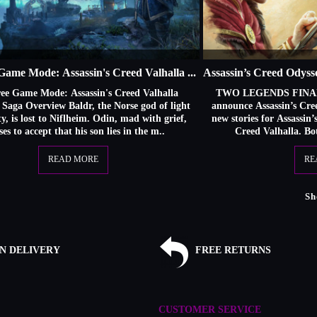
New Free Game Mode: Assassin's Creed Valhalla Forgotten Saga
ee Game Mode: Assassin's Creed Valhalla
TWO LEGENDS FINALL
 Saga Overview Baldr, the Norse god of light
announce Assassin’s Cree
y, is lost to Niflheim. Odin, mad with grief,
new stories for Assassin
ses to accept that his son lies in the m..
Creed Valhalla. Both
READ MORE
RE
Sh
N DELIVERY
FREE RETURNS
CUSTOMER SERVICE