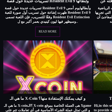
تسريبات عديدة حول قصة Resident Evil 9 وأبطالها
الرياضية
تسريبات عديدة حول قصة Resident Evil 9 وأبطالهايوم أمس
التي تجريها
ظهرت إشاعة حول تسريب أول صورة للعبة Resident Evil 9
لمفاجئ أن
وفقًا للتسريب، فإن اللعبة تسمى Resident Evil Extinction
وسيظهر فيها ليون كينيدي بعمر أكبر مع ل..
READ MORE
ما هي الـ X-Coin و كيف يمكنك الإستفادة منها؟
T
ما هي الـ X-coin؟الـ X-coin هى العملة الخاصة بموقع Xgame
Hi,in this s
و التى تمثل عملة الشراء الأساسية فى أى تعاملات تتم على
to provide 