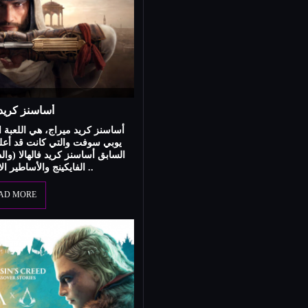
أساسنز كريد
أساسنز كريد ميراج، هي اللعبة ا
يوبي سوفت والتي كانت قد أعلن
السابق أساسنز كريد فالهالا (وا
الفايكينج والأساطير الاسكندنافية). اليوم ..
AD MORE