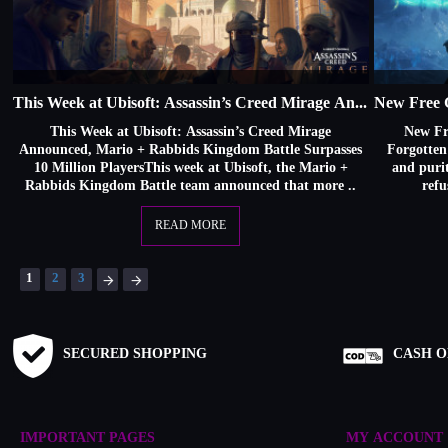
This Week at Ubisoft: Assassin’s Creed Mirage Announced, Mario + Rabbids Kingdom Battle Surpasses 10 Million Players Brittany Spurlin This week at Ubisoft, the Mario + Rabbids Kingdom Battle team announced that more than 10 million people have played the
This Week at Ubisoft: Assassin’s Creed Mirage
New Fr
Announced, Mario + Rabbids Kingdom Battle Surpasses
Forgotten
10 Million PlayersThis week at Ubisoft, the Mario +
and purit
Rabbids Kingdom Battle team announced that more ..
refu
READ MORE
1
2
3
SECURED SHOPPING
CASH O
IMPORTANT PAGES
MY ACCOUNT