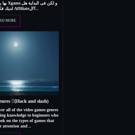
و لكن فى
لديك فكرة عن ما هو الـ Affiliate؟ال..
AD MORE
enres (ٍHack and slash)
over all of the video games genres
ming knowledge to beginners who
ook on the types of games that
ir attention and ..