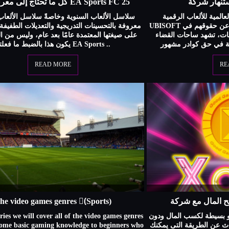
كل ما تحتاج إلى معرفته عن EA Sports FC 25
عالمية للألعاب الرقمية
سلاسل الألعاب السنوية وخاصةً سلاسل الألعاب 
UBISOFT اضطرابات عدة، بينا يبحث العُمال عن حقوقهم في
معروفة بالتحسينات التدريجية والتعديلات الطفيفة 
ات، تشهد ساحات القضاء
على صيغتها المعتمدة عامًا بعد عام، وليس من ا
يكون هذا بالضبط ما فعلته EA Sports ..
READ MORE
RE
he video games genres (ٍSports)
eries we will cover all of the video games genres
 بسيطة لكسب المال ودون
some basic gaming knowledge to beginners who
دث عن الطريقة التى يمكنك