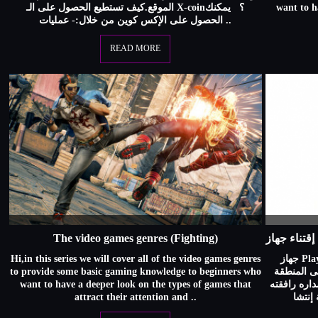
الموقع.كيف تستطيع الحصول على الـ X-coin؟ يمكنك
want to h
الحصول على الإكس كوين من خلال:- عمليات ..
READ MORE
The video games genres (Fighting)
Hi,in this series we will cover all of the video games genres
جهاز Playstation 5 هو آخر إصدارات شركة Sony الذى
to provide some basic gaming knowledge to beginners who
ام 2020 و وصل إلى المنطقة
want to have a deeper look on the types of games that
ومنذ بداية إصداره رافقته
attract their attention and ..