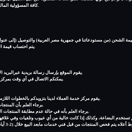
كافة المسؤولية المالية والقانونية عن ذلك بالإضافة الى التكاليف الخاصة بالتوصيل والإرجاع.
3- يتم احتساب قيمة الجمارك (في حال وجودها) في بلد العميل وإضافتها الى قيمة الطلبية.
1- يقوم الموقع بإرسال رسالة بريدية عبرالبريد الالكتروني للعميل بحيث تؤكد عملية البيع وتظهر رقم الطلبية للمتابعة.
2- يمكنكم الاتصال في أي وقت بمركز خدمة العملاء لمعرفة حالة الطلبية والوقت والتاريخ المتوقع للتسليم.
1. يقوم مركز خدمة العملاء لدينا بتزويدكم بالخطوات اللازمة لإرجاع المنتج إلينا من خلال شركائنا في الخدمات اللوجستية مجانا.
2. برجاء العلم بأن المنتجات المرتجعة إلينا بدون إخطار مسبق سترفض وترسل مرة أخرى إليك.
3. برجاء العلم بأنه في حالة عدم مطابقة المنتجات المرسلة للمواصفات المذكورة أعلاه سترفض وترسل مرة أخرى إليك.
 المنتجات من قبل فني خدمات مابعد البيع خلال (2-3 أيام عمل)، بعد ذلك يتمكن العميل من استبدال المنتج بآخر موجود على