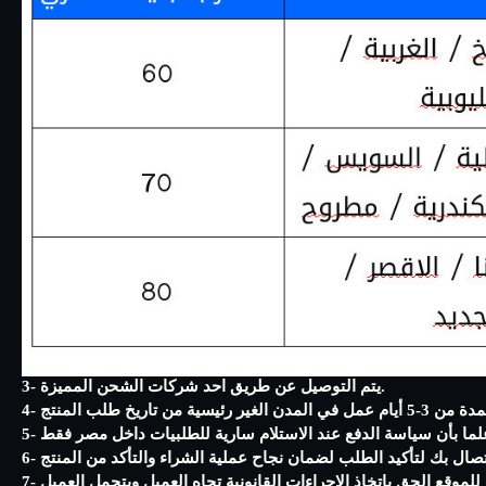
3- يتم التوصيل عن طريق احد شركات الشحن المميزة.
7- في حال رفض العميل استلام ودفع قيمة الطلبية عند وصولها إلى عنوانه بالرغم من كونها مطابقة للمواصفات المطلوبة من قبل العميل فيكون للموقع الحق باتخاذ الاجراءات القانونية تجاه العميل ويتحمل العميل