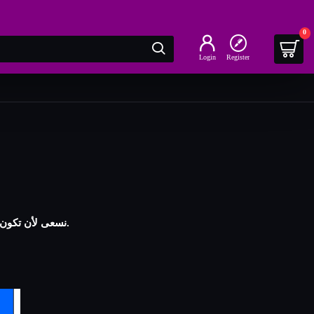
0
Login
Register
نسعى لأن تكون تجربتك على موقعنا ممتعة وبسيطة وناجحة، ولذلك قمنا بإنشاء ألية شحن ترضي العميل، آلية سريعة وآمنة لجعل عملية تسوقك معنا سهلة للغاية.