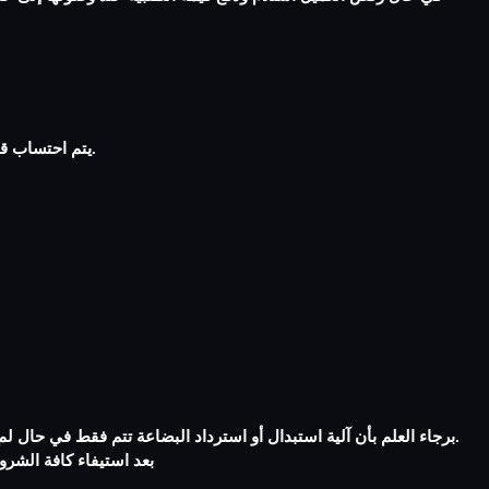
2- يتم احتساب قيمة الشحن (من مستودعاتنا في جمهرية مصر العربية) والتوصيل (إلى عنوان العميل) وإضافتها الى قيمة الطلبية وذلك حسب بلد وموقع العميل.
4. برجاء العلم بأن آلية استبدال أو استرداد البضاعة تتم فقط في حال لم تستخدم البضاعة، وكذلك إذا كانت خالية من أي عيوب وتلفيات وفي غلافها الأصلي وتحمل بطاقة الصنف الأصلية التي كانت عليها عند التسليم.
5. بعد استيفاء كافة الشروط أعلاه يتم فحص