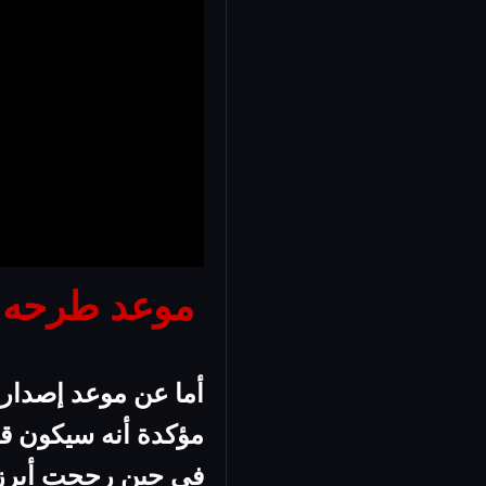
موعد طرحه ب
أما عن موعد إصدار بلاى ستيشن 5، فلم تصر
مؤكدة أنه سيكون قريبا فى عطلة العام 20
فى حين رجحت أبرز موا