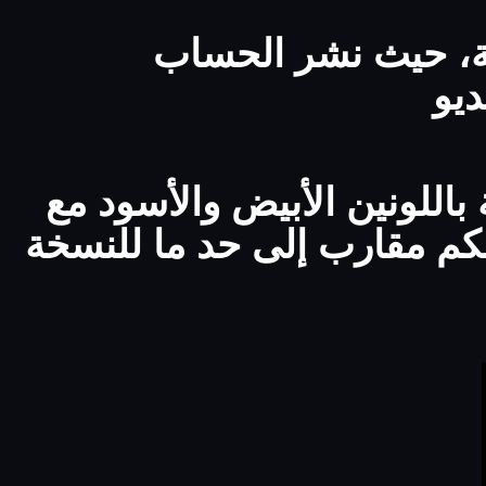
ية، حيث نشر الحساب
يو
صاميم النسخة الـ4 السابقة باللونين الأبيض والأسود مع
حكم مقارب إلى حد ما للنسخة